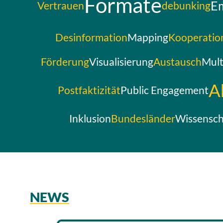
Formate
E
Vertrauen
debunking
Desinformation
Mapping
Kooperatio
Förderung
Visualisierung
Austausch
Mult
A
Postfaktizität
Public Engagement
Inklusion
Bundesländer
Wissenscha
NEWS