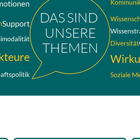
Kommunika
motionen
D
AS SIND
Wissensch
Support
n
UNSERE
Wissenstr
imodalität
Diversität
THEMEN
kteure
Wirku
ftspolitik
Soziale M