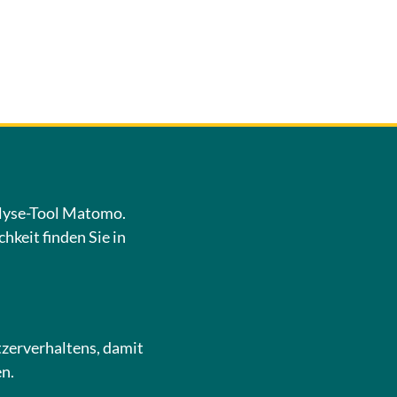
lyse-Tool Matomo.
keit finden Sie in
PRESSUM
DATENSCHUTZ
tzerverhaltens, damit
n.