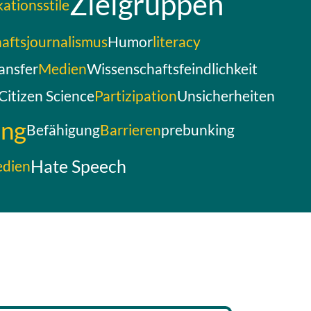
Zielgruppen
tionsstile
aftsjournalismus
Humor
literacy
ansfer
Medien
Wissenschaftsfeindlichkeit
Citizen Science
Partizipation
Unsicherheiten
ng
Befähigung
Barrieren
prebunking
Hate Speech
edien