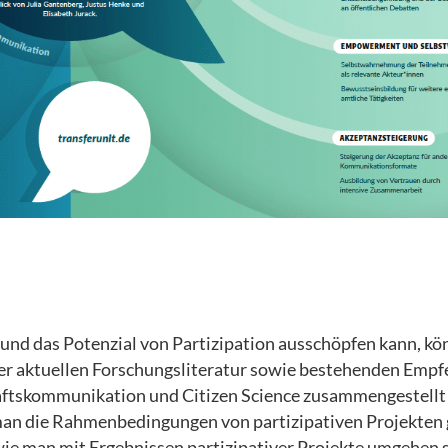
d das Potenzial von Partizipation ausschöpfen kann, kön
der aktuellen Forschungsliteratur sowie bestehenden Emp
aftskommunikation und Citizen Science zusammengestellt
man die Rahmenbedingungen von partizipativen Projekten 
ie man mit Ergebnissen partizipativer Projekte umgehen s