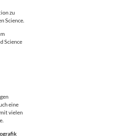
ion zu
en Science.
zum
d Science
ngen
uch eine
mit vielen
e.
ografik