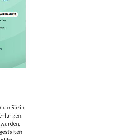
nen Sie in
fehlungen
 wurden.
gestalten
ollte.