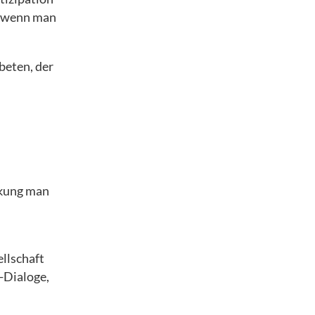
n, wenn man
beten, der
rkung man
llschaft
-Dialoge,